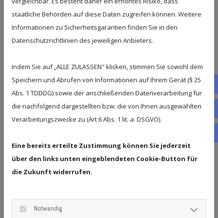
Bei der Spehr Umzüge GmbH erhalten Sie auf
vergleichbar. Es besteht daher ein erhöhtes Risiko, dass
Wunsch einen umfassenden Rundum-Service.
staatliche Behörden auf diese Daten zugreifen können. Weitere
Neben dem klassischen Privatumzug Transport
Informationen zu Sicherheitsgarantien finden Sie in den
Datenschutzrichtlinien des jeweiligen Anbieters.
übernehmen wir viele weitere Leistungen für Sie:
Ein- und Auspackservice
Indem Sie auf „ALLE ZULASSEN" klicken, stimmen Sie sowohl dem
Speichern und Abrufen von Informationen auf Ihrem Gerät (§ 25
Fac
Keine Zeit oder Lust, Kisten zu packen? Unser
Abs. 1 TDDDG) sowie der anschließenden Datenverarbeitung für
Team übernimmt das für Sie – mit System,
die nachfolgend dargestellten bzw. die von Ihnen ausgewählten
Tele
Sorgfalt und hochwertigen
Verarbeitungszwecke zu (Art 6 Abs. 1 lit. a. DSGVO).
Verpackungsmaterialien.
Wha
Eine bereits erteilte Zustimmung können Sie jederzeit
Demontage und Montage
über den links unten eingeblendeten Cookie-Button für
die Zukunft widerrufen.
Ob Schränke, Betten, Regale oder Küchen – wir
bauen Ihre Möbel fachgerecht ab und am neuen
Wohnort wieder auf.
Notwendig