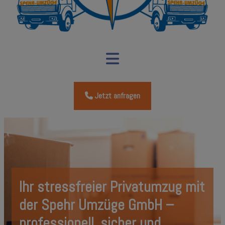
Jetzt anfragen
Ihr stressfreier Privatumzug mit
der Spehr Umzüge GmbH
–
professionell, sicher und