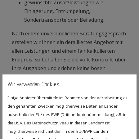
gewünschte Zusatzleistungen wie
Einlagerung, Entrümpelung,
Sondertransporte oder Beiladung.
Nach einem unverbindlichen Beratungsgespräch
erstellen wir Ihnen ein detailliertes Angebot mit
allen Leistungen und einem fair kalkulierten
Endpreis. So behalten Sie die volle Kontrolle über
Ihre Ausgaben und erleben keine bösen
Überraschungen.
Wir verwenden Cookies.
Einige Anbieter übermitteln im Rahmen von der Verarbeitung zu
den genannten Zwecken möglicherweise Daten an Länder
außerhalb der EU/ des EWR (Drittlanddatenübermittlung), z.B. in
Unser Full-Service-Angebot für
die USA. Das Datenschutzniveau in diesen Ländern ist
Privatumzüge
möglicherweise nicht mit dem in den EU-/EWR-Ländern