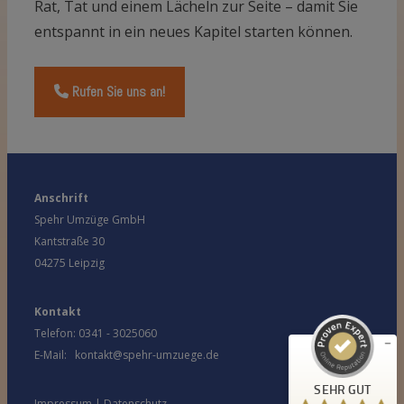
Rat, Tat und einem Lächeln zur Seite – damit Sie
entspannt in ein neues Kapitel starten können.
Rufen Sie uns an!
Anschrift
Spehr Umzüge GmbH
Kundenbewertungen und Erfahrungen zu
SpehrUmzüge
Kantstraße 30
04275 Leipzig
SEHR GUT
%
100
Empfehlungen auf
ProvenExpert.com
Kontakt
5,00
/
4,81
Telefon:
0341 - 3025060
1
E-Mail:
kontakt@spehr-umzuege.de
46
Bewertung auf
2
Bewertungen von
SEHR GUT
ProvenExpert.com
anderen Quellen
Impressum
|
Datenschutz