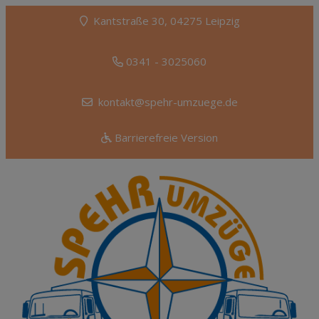
Kantstraße 30, 04275 Leipzig
0341 - 3025060
kontakt@spehr-umzuege.de
Barrierefreie Version