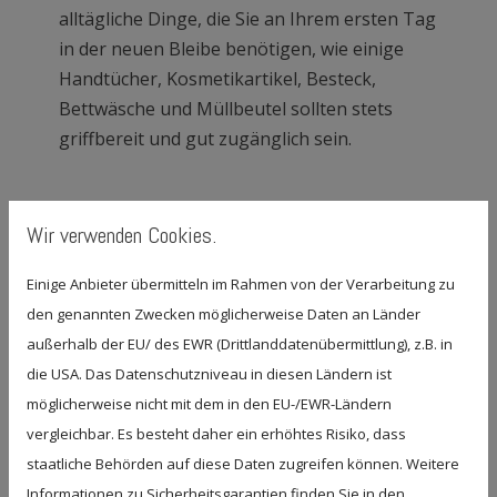
alltägliche Dinge, die Sie an Ihrem ersten Tag
in der neuen Bleibe benötigen, wie einige
Handtücher, Kosmetikartikel, Besteck,
Bettwäsche und Müllbeutel sollten stets
griffbereit und gut zugänglich sein.
Fehler vermeiden: Darauf gilt
Wir verwenden Cookies.
es bei einem Umzug zu
Einige Anbieter übermitteln im Rahmen von der Verarbeitung zu
achten
den genannten Zwecken möglicherweise Daten an Länder
außerhalb der EU/ des EWR (Drittlanddatenübermittlung), z.B. in
Ein Umzug kann mitsamt all seinen
die USA. Das Datenschutzniveau in diesen Ländern ist
Herausforderungen eine echte Zerreißprobe
möglicherweise nicht mit dem in den EU-/EWR-Ländern
für die Nerven sein. Damit Sie bei einem
vergleichbar. Es besteht daher ein erhöhtes Risiko, dass
Wohnungswechsel nicht den Überblick
staatliche Behörden auf diese Daten zugreifen können. Weitere
verlieren, gilt es sich im Vorhinein Gedanken
Informationen zu Sicherheitsgarantien finden Sie in den