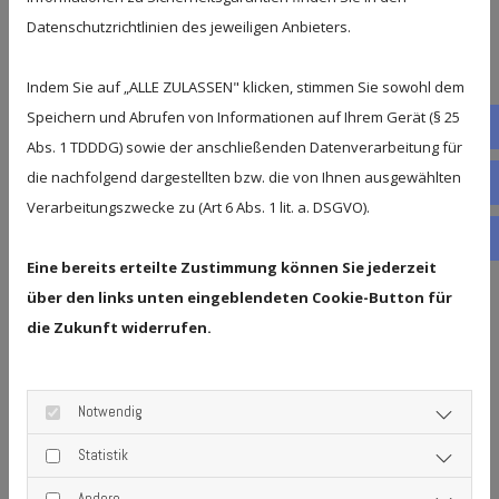
um die Organisation zu machen. Als
Datenschutzrichtlinien des jeweiligen Anbieters.
erfahrenes Umzugsunternehmen helfen wir
Ihnen bei Spehr Umzüge in Leipzig gerne mit
Indem Sie auf „ALLE ZULASSEN" klicken, stimmen Sie sowohl dem
kompetentem Fachwissen weiter und
Speichern und Abrufen von Informationen auf Ihrem Gerät (§ 25
Fac
verraten Ihnen die häufigsten Fehler bei
Abs. 1 TDDDG) sowie der anschließenden Datenverarbeitung für
einem Umzug und wie Sie diese effektiv
die nachfolgend dargestellten bzw. die von Ihnen ausgewählten
Tele
vermeiden:
Verarbeitungszwecke zu (Art 6 Abs. 1 lit. a. DSGVO).
Wha
1. Unrealistische Zeitplanung
Eine bereits erteilte Zustimmung können Sie jederzeit
über den links unten eingeblendeten Cookie-Button für
Einer der häufigsten Fehler bei einem Umzug
die Zukunft widerrufen.
ist eine zu knapp bemessene
Zeiteinschätzung. Wenn Umzugskisten nicht
fertig gepackt sind und die Umzugshelfer
Notwendig
bereits ungeduldig vor der Tür warten, ist
Stress vorprogrammiert. Planen Sie deshalb
Statistik
ausreichend Zeit für das Aussortieren,
Andere