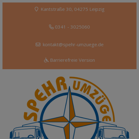
Kantstraße 30, 04275 Leipzig
0341 - 3025060
kontakt@spehr-umzuege.de
Barrierefreie Version