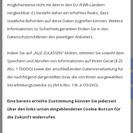
möglicherweise nicht mit dem in den EU-/EWR-Ländern
mehr Aufmerksamkeit im Alltag. Kleinkinder
vergleichbar. Es besteht daher ein erhöhtes Risiko, dass
brauchen feste Abläufe, an denen sie sich
staatliche Behörden auf diese Daten zugreifen können. Weitere
orientieren können.
Informationen zu Sicherheitsgarantien finden Sie in den
Versuchen Sie,
gewohnte Zeiten
für Essen,
Datenschutzrichtlinien des jeweiligen Anbieters.
Schlafen und Spielen beizubehalten. Rituale
wie eine Gute Nacht Geschichte geben
Indem Sie auf „ALLE ZULASSEN" klicken, stimmen Sie sowohl dem
Sicherheit, auch wenn sich vieles verändert.
Speichern und Abrufen von Informationen auf Ihrem Gerät (§ 25
Fac
Abs. 1 TDDDG) sowie der anschließenden Datenverarbeitung für
Lieblingsgegenstände
sollten während des
die nachfolgend dargestellten bzw. die von Ihnen ausgewählten
Umzugs schnell erreichbar sein. Ein
Tele
Verarbeitungszwecke zu (Art 6 Abs. 1 lit. a. DSGVO).
Kuscheltier oder eine vertraute Decke kann
Wha
in ungewohnten Situationen sehr
Eine bereits erteilte Zustimmung können Sie jederzeit
beruhigend wirken.
über den links unten eingeblendeten Cookie-Button für
Auch die
Sicherheit
sollte bedacht werden.
die Zukunft widerrufen.
Kartons, Werkzeug oder offene Kabel
können schnell zur Gefahr werden. Es hilft,