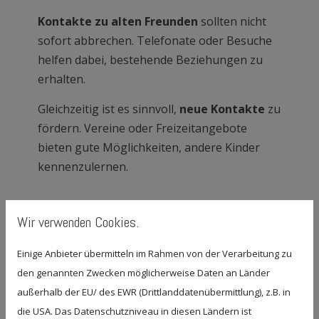
Kontakte zu alten Freunden
sollten nicht
sofort abbrechen. Telefonate oder Besuche
helfen dabei, bestehende Beziehungen zu
erhalten.
Gleichzeitig ist es sinnvoll,
neue Kontakte
zu
fördern. Vereine oder Freizeitangebote
bieten gute Möglichkeiten, andere Kinder
kennenzulernen.
Umzug mit Kleinkindern:
Wir verwenden Cookies.
Gewohnte Abläufe
Einige Anbieter übermitteln im Rahmen von der Verarbeitung zu
den genannten Zwecken möglicherweise Daten an Länder
beibehalten
außerhalb der EU/ des EWR (Drittlanddatenübermittlung), z.B. in
die USA. Das Datenschutzniveau in diesen Ländern ist
Ein Umzug mit Kleinkindern verlangt etwas