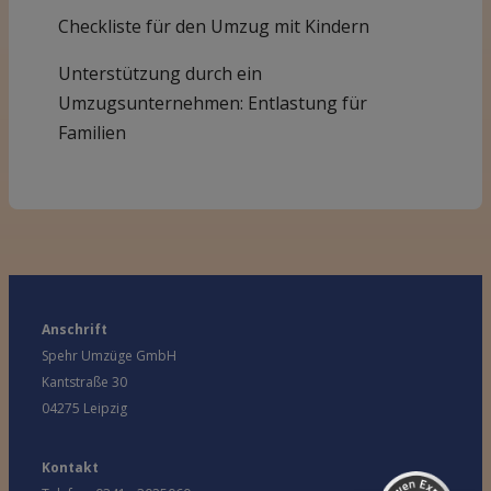
Checkliste für den Umzug mit Kindern
Unterstützung durch ein
Umzugsunternehmen: Entlastung für
Familien
Anschrift
Spehr Umzüge GmbH
Kundenbewertungen und Erfahrungen zu
SpehrUmzüge
Kantstraße 30
04275 Leipzig
SEHR GUT
%
100
Empfehlungen auf
ProvenExpert.com
Kontakt
5,00
/
4,81