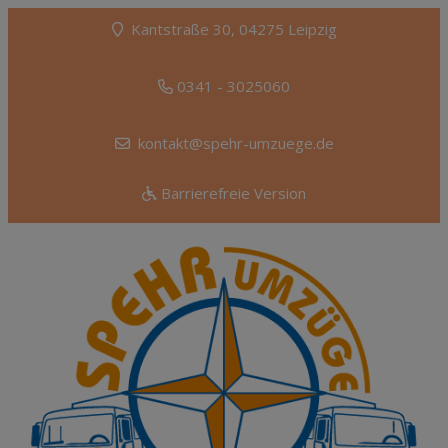
Kantstraße 30, 04275 Leipzig
0341 - 3025060
kontakt@spehr-umzuege.de
Barrierefreie Version