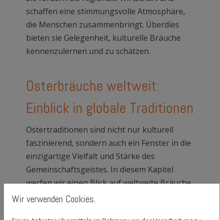
schaffen eine stimmungsvolle Atmosphäre,
die Menschen zusammenbringt. Überdies
bieten sie Gelegenheit, kulturelle Bräuche
kennenzulernen und zu schätzen.
Osterbräuche weltweit:
Einblick in globale Traditionen
Ostertraditionen sind nicht nur kulturell
faszinierend, sondern auch ein Fenster in die
einzigartige Vielfalt und Stärke des
Gemeinschaftsgeistes. In diesem Kapitel
werfen wir einen Blick auf weltweite Bräuche
und deren Bedeutung.
Wir verwenden Cookies.