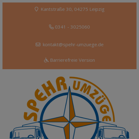
Kantstraße 30, 04275 Leipzig
0341 - 3025060
kontakt@spehr-umzuege.de
Barrierefreie Version