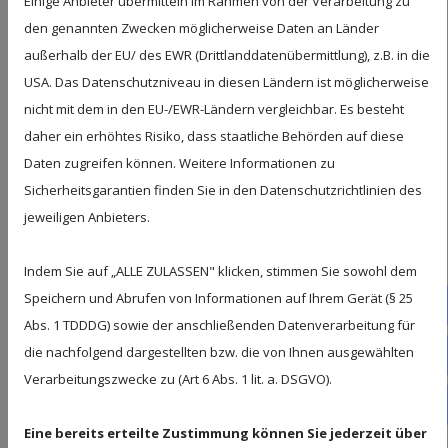
Osterfeierlichkeiten in
Einige Anbieter übermitteln im Rahmen von der Verarbeitung zu
den genannten Zwecken möglicherweise Daten an Länder
europäischen Ländern
außerhalb der EU/ des EWR (Drittlanddatenübermittlung), z.B. in die
USA. Das Datenschutzniveau in diesen Ländern ist möglicherweise
Europa ist bekannt für eine Vielzahl von
nicht mit dem in den EU-/EWR-Ländern vergleichbar. Es besteht
Ostertraditionen, die tief in den jeweiligen
daher ein erhöhtes Risiko, dass staatliche Behörden auf diese
Kulturen verwurzelt sind. In Deutschland
Daten zugreifen können. Weitere Informationen zu
beispielsweise spielt das Osterfeuer eine
Sicherheitsgarantien finden Sie in den Datenschutzrichtlinien des
zentrale Rolle, wobei dieses Ritual sowohl
jeweiligen Anbieters.
symbolisch als auch gemeinschaftlich
betrachtet wird. Im Vereinigten Königreich
Indem Sie auf „ALLE ZULASSEN" klicken, stimmen Sie sowohl dem
hingegen sind Ostereier-Schatzsuchen
Speichern und Abrufen von Informationen auf Ihrem Gerät (§ 25
besonders populär, wobei diese vor allem
Fac
Abs. 1 TDDDG) sowie der anschließenden Datenverarbeitung für
Familienaktivitäten fördern. Viele Länder
die nachfolgend dargestellten bzw. die von Ihnen ausgewählten
Europas nutzen darüber hinaus die
Tel
Verarbeitungszwecke zu (Art 6 Abs. 1 lit. a. DSGVO).
Gelegenheit, kulturelle Feierlichkeiten mit
Wh
religiösen Riten zu kombinieren, wie etwa die
Eine bereits erteilte Zustimmung können Sie jederzeit über
kunstvoll inszenierten Prozessionen in